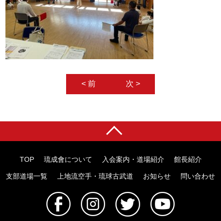
< 前
次 >
TOP
琉成會について
入会案内・道場紹介
館長紹介
支部道場一覧
上地流空手・琉球古武道
お知らせ
問い合わせ