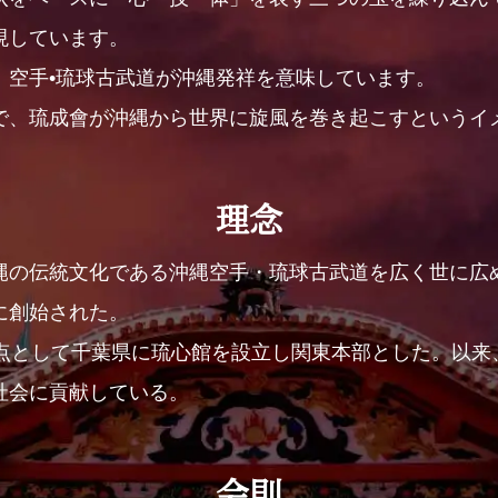
現しています。
、空手•琉球古武道が沖縄発祥を意味しています。
で、琉成會が沖縄から世界に旋風を巻き起こすというイ
理念
縄の伝統文化である沖縄空手・琉球古武道を広く世に広
に創始された。
拠点として千葉県に琉心館を設立し関東本部とした。以来
社会に貢献している。
会則