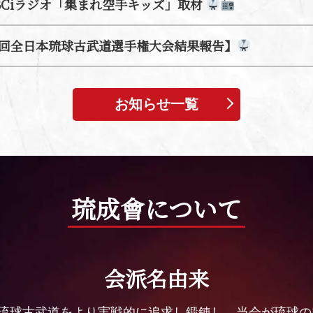
BCiラジオ「集まれ空手キッズ」取材
9回全日本琉球古武道選手権大会結果報告】
お知らせ一覧
琉成會について
会派名由来
•琉球古武道をより実戦的に追求し鍛錬し、当会が琉球