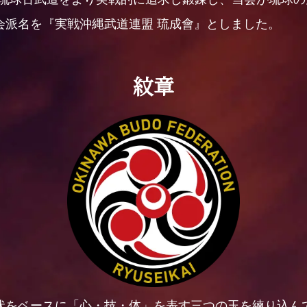
会派名を『実戦沖縄武道連盟 琉成會』としました。
紋章
状をベースに「心・技・体」を表す三つの玉を練り込ん