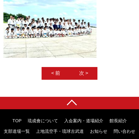
< 前
次 >
TOP
琉成會について
入会案内・道場紹介
館長紹介
支部道場一覧
上地流空手・琉球古武道
お知らせ
問い合わせ