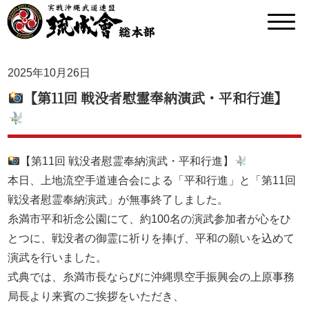
2025年10月26日
【第11回 戦没者慰霊奉納演武・平和行進】
【第11回 戦没者慰霊奉納演武・平和行進】
本日、上地流空手道連合会による「平和行進」と「第11回
戦没者慰霊奉納演武」が無事終了しました。
糸満市平和祈念公園にて、約100名の演武参加者が心をひ
とつに、戦没者の御霊に祈りを捧げ、平和の願いを込めて
演武を行いました。
式典では、糸満市長ならびに沖縄県空手振興会の上原事務
局長より来賓のご挨拶をいただき、