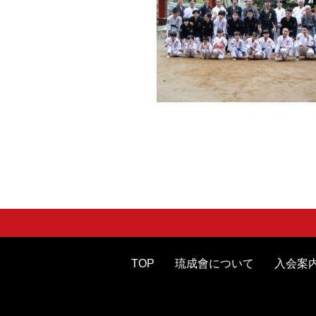
TOP
琉成會について
入会案