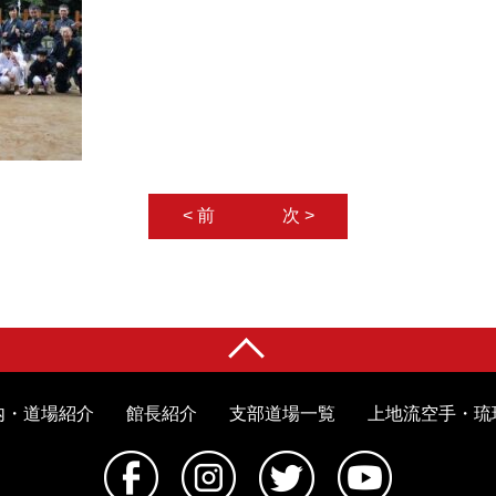
< 前
次 >
内・道場紹介
館長紹介
支部道場一覧
上地流空手・琉