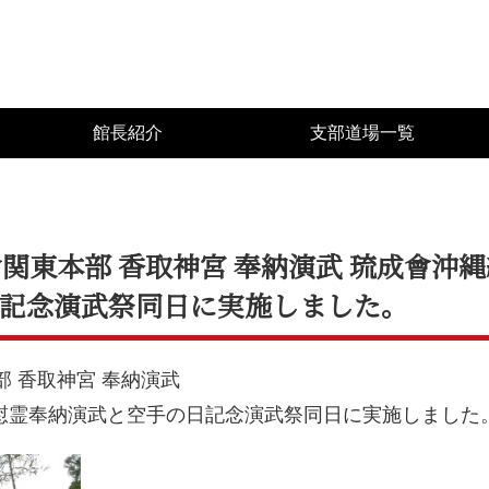
館長紹介
支部道場一覧
琉成會関東本部 香取神宮 奉納演武 琉成會
記念演武祭同日に実施しました。
本部 香取神宮 奉納演武
慰霊奉納演武と空手の日記念演武祭同日に実施しました