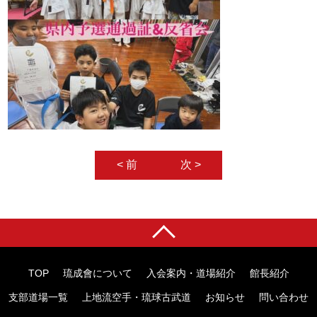
< 前
次 >
TOP
琉成會について
入会案内・道場紹介
館長紹介
支部道場一覧
上地流空手・琉球古武道
お知らせ
問い合わせ