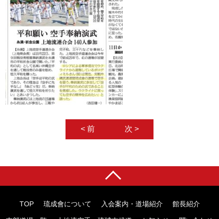
< 前
次 >
TOP
琉成會について
入会案内・道場紹介
館長紹介