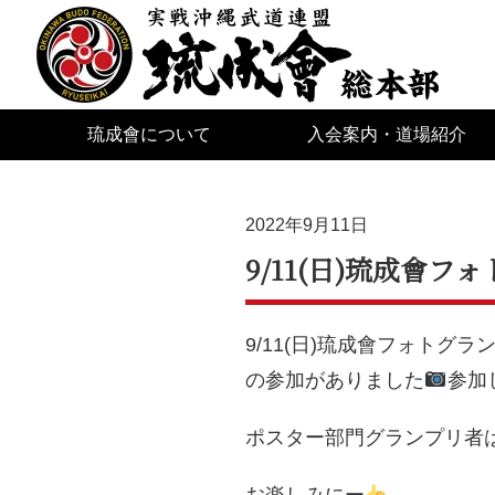
琉成會について
入会案内・道場紹介
2022年9月11日
9/11(日)琉成會
9/11(日)琉成會フォトグ
の参加がありました
参加
ポスター部門グランプリ者