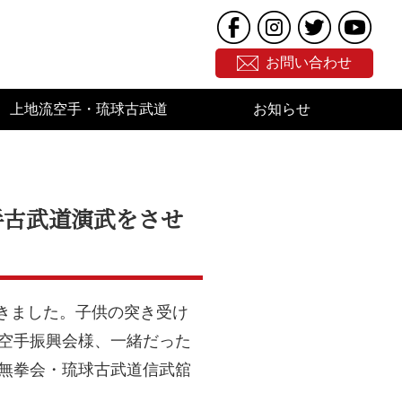
お問い合わせ
上地流空手・琉球古武道
お知らせ
手古武道演武をさせ
きました。子供の突き受け
た空手振興会様、一緒だった
道無拳会・琉球古武道信武舘