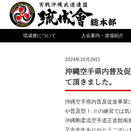
琉成會について
入会案内・道場紹介
2024年10月29日
沖縄空手県内普及促
て頂きました。
沖縄空手県内普及促進事業
や普及型Ⅰ.Ⅱの練習では
沖縄剛柔流空手道正道館南
又吉先生ありがとうござい