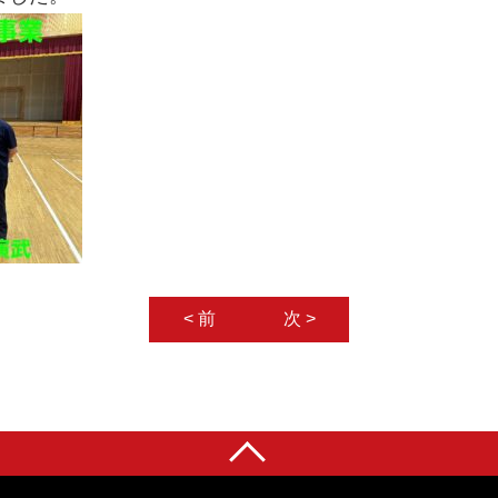
< 前
次 >