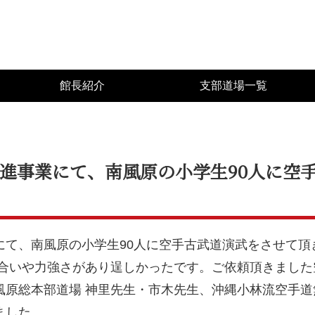
館長紹介
支部道場一覧
進事業にて、南風原の小学生90人に空
にて、南風原の小学生90人に空手古武道演武をさせて頂
気合いや力強さがあり逞しかったです。ご依頼頂きまし
風原総本部道場 神里先生・市木先生、沖縄小林流空手
ました。