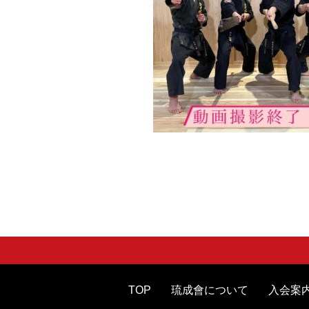
TOP
琉成會について
入会案