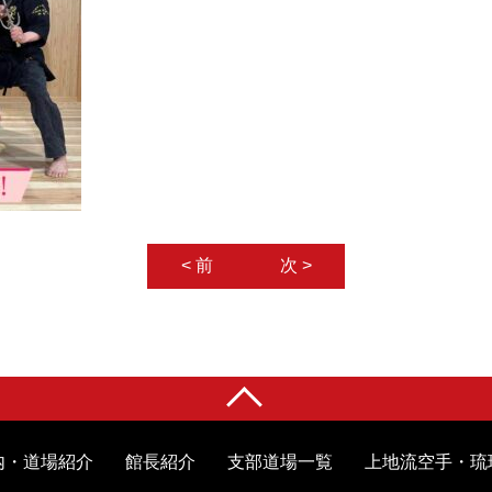
< 前
次 >
内・道場紹介
館長紹介
支部道場一覧
上地流空手・琉