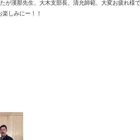
したが漢那先生、大木支部長、清允師範、大変お疲れ様で
お楽しみにー！！