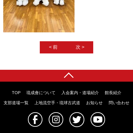
< 前
次 >
TOP
琉成會について
入会案内・道場紹介
館長紹介
支部道場一覧
上地流空手・琉球古武道
お知らせ
問い合わせ