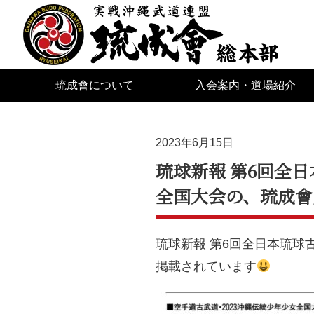
琉成會について
入会案内・道場紹介
2023年6月15日
琉球新報 第6回全
全国大会の、琉成會
琉球新報 第6回全日本琉球
掲載されています