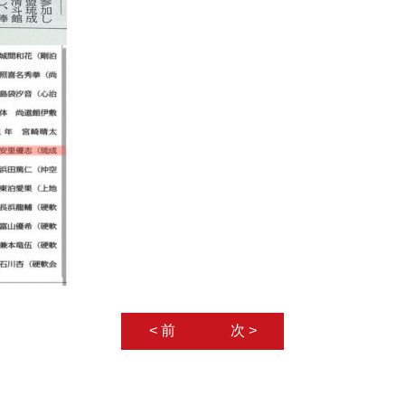
< 前
次 >